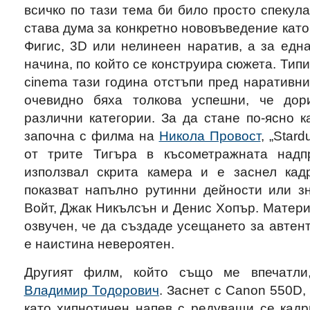
всичко по тази тема би било просто спекула
става дума за конкретно нововъведение като 
Фигис, 3D или нелинеен наратив, а за едн
начина, по който се конструира сюжета. Тип
cinema тази година отстъпи пред наративни
очевидно бяха толкова успешни, че дор
различни категории. За да стане по-ясно 
започна с филма на
Никола Провост
, „Star
от трите Тигъра в късометражната надп
използвал скрита камера и е заснел кад
показват напълно рутинни дейности или з
Войт, Джак Никълсън и Денис Хопър. Матери
озвучен, че да създаде усещането за автен
е наистина невероятен.
Другият филм, който също ме впечатли
Владимир Тодорович
. Заснет с Canon 550D,
като хипнотичен напев с редуващи се кадр