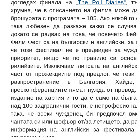
догледах финала на
„The Poll Diaries“
, т
хрумна, че в описанието на филма може да
брошурата с програмата – 105. Ако някой го 
така любезен да разкаже какво се случв
докато се радвах на това, че повечето Фе
Филм Фест са на български и английски, за 
че този фестивал не е предвиден за чужд
приоритет, нищо че по правило са основ
рилийзите. Изключвам липсата на английск
част от прожекциите под предлог, че тези
разпространение в България. Хайд
пресконференциите нямат нужда от превод,
издание на хартия и то да е само на бълга
над 100 задгранични гости, е непрофесион
така, че всеки чужденец би предпочел вм
чантата си или шофьор от/за летището, да р
информация на английски за фестивала 