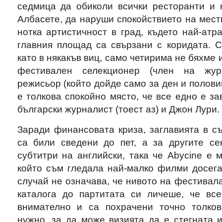
седмица да обиколи всички ресторанти и 
Албасете, да наруши спокойствието на мест
нотка артистичност в град, където най-атр
главния площад са свързани с коридата. С
като в някакъв виц, само четирима не бяхме
фестивален селекционер (член на жури
режисьор (който дойде само за ден и полови
е толкова спокойно място, че все едно е за
български журналист (тоест аз) и Джон Лури.
Заради финансовата криза, заглавията в с
са били сведени до пет, а за другите се
субтитри на английски, така че Abycine е
който съм гледала най-малко филми досега
случай не означава, че нивото на фестивала
каталога до партитата си личеше, че вс
внимателно и са похрачени точно толков
нужно, за да може визията да е стегната 