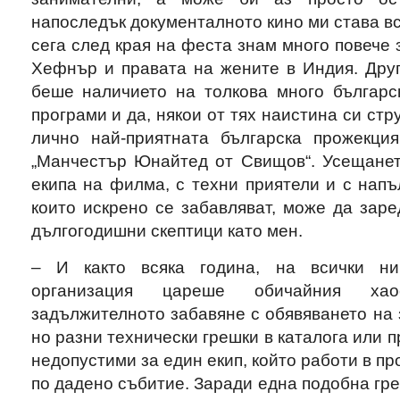
напоследък документалното кино ми става вс
сега след края на феста знам много повече 
Хефнър и правата на жените в Индия. Друг
беше наличието на толкова много българск
програми и да, някои от тях наистина си стр
лично най-приятната българска прожекци
„Манчестър Юнайтед от Свищов“. Усещанет
екипа на филма, с техни приятели и с напъ
които искрено се забавляват, може да зар
дългогодишни скептици като мен.
– И както всяка година, на всички ни
организация цареше обичайния ха
задължителното забавяне с обявяването на з
но разни технически грешки в каталога или 
недопустими за един екип, който работи в п
по дадено събитие. Заради една подобна гре