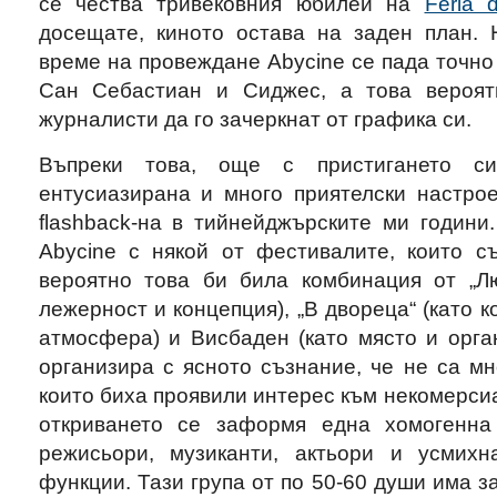
се чества тривековния юбилей на
Feria 
досещате, киното остава на заден план. Н
време на провеждане Abycine се пада точн
Сан Себастиaн и Сиджес, а това вероят
журналисти да го зачеркнат от графика си.
Въпреки това, още с пристигането с
ентусиазирана и много приятелски настрое
flashback-на в тийнейджърските ми години
Abycine с някой от фестивалите, които с
вероятно това би била комбинация от „Лю
лежерност и концепция), „В двореца“ (като 
атмосфера) и Висбаден (като място и орга
организира с ясното съзнание, че не са мн
които биха проявили интерес към некомерсиа
откриването се заформя една хомогенна
режисьори, музиканти, актьори и усмихн
функции. Тази група от по 50-60 души има з