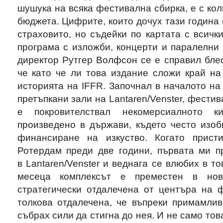
шушука на всяка фестивална сбирка, е с кол
бюджета. Цифрите, които дочух тази година 
страховито, но съдейки по картата с всичк
програма с изложби, концерти и паралелни
директор Рутгер Волфсон се е справил блес
че като че ли това издание сложи край на
историята на IFFR. Започнал в началото на 
претъпкани зали на Lantaren/Venster, фести
е покровителствал некомерсиалното 
произведено в държави, където често изоб
финансиране на изкуство. Когато прист
Ротердам преди две години, първата ми 
в Lantaren/Venster и веднага се влюбих в то
месеца комплексът е преместен в нов
стратегически отдалечена от центъра на 
толкова отдалечена, че въпреки примамлив
събрах сили да стигна до нея. И не само тов