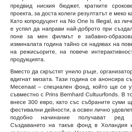
предвид ниския бюджет, кратките сроков
проекта, за доста колеги резултатът е меко 
Като копродуцент на No One Is Illegal, аз л
е успял да направи най-доброто при създал
поне за мен филмът е забавно-образова
изминалата година тайно се надявах на пове
на режисьорите, на повече интерактивнос
продукцията.
Вместо да скръстят унило ръце, организато
вдигнат мизата. Тази година се анонсира съ
Mecenaat – специален фонд, който ще се у
съвместно с Prins Bernhard Cultuurfonds. В 
внесе 300 евро, като със събраните суми 
фестивални дейности, а освен лично удовлет
подобно начинание получават ред д
Създаването на такъв фонд в Холандия 