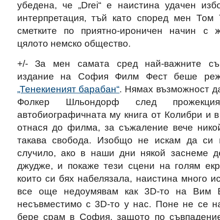
убедена, че „Drei“ е наистина удачен изб
интерпретация, тъй като според мен Том 
сметките по приятно-ироничен начин с ж
цялото немско общество.
+/- За мен самата сред най-важните съ
издание на София Филм Фест беше режи
„Тенекиеният барабан“
. Нямах възможност д
Фолкер Шльондорф след прожекци
автобиографичната му книга от Колибри и в
отнася до филма, за съжаление вече нико
такава свобода. Изобщо не искам да си 
случило, ако в наши дни някой заснеме де
джудже, и покаже тези сцени на голям екр
които си бях набелязала, наистина много и
все още недоумявам как 3D-то на Вим 
несъвместимо с 3D-то у нас. Поне не се н
бере срам в София, защото по съвпадение