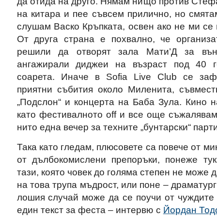
да отида на друго. Нямам нищо против Стефа
на китара и пее съвсем прилично, но смята
слушам Васко Кръпката, освен ако не ми се 
От друга страна е похвално, че организ
решили да отворят зала Мати’Д за въ
ангажирали диджеи на възраст под 40 г
соарета. Иначе в Sofia Live Club се за
приятни събития около Миленита, съвместн
„Подслон“ и концерта на Баба Зула. Кино н
като фестивалното off и все още съжалявам,
нито една вечер за техните „бунтарски“ парти
Така като гледам, плюсовете са повече от м
от дълбокомислени препоръки, понеже ту
тази, която човек до голяма степен не може 
на това трупа мъдрост, или поне – драматург
лошия случай може да се поучи от чуждите
един текст за феста – интервю с
Йордан Тод