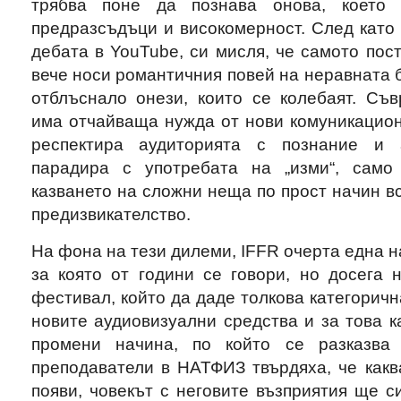
трябва поне да познава онова, което 
предразсъдъци и високомерност. След като 
дебата в YouTube, си мисля, че самото пост
вече носи романтичния повей на неравната б
отблъснало онези, които се колебаят. Съв
има отчайваща нужда от нови комуникацион
респектира аудиторията с познание и 
парадира с употребата на „изми“, само 
казването на сложни неща по прост начин в
предизвикателство.
На фона на тези дилеми, IFFR очерта една н
за която от години се говори, но досега 
фестивал, който да даде толкова категоричн
новите аудиовизуални средства и за това ка
промени начина, по който се разказва
преподаватели в НАТФИЗ твърдяха, че какв
появи, човекът с неговите възприятия ще с