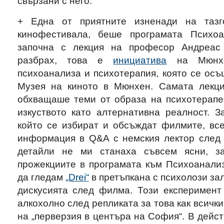
свързани с него.
+ Една от приятните изненади на тазг
кинофестивала, беше програмата Психоа
започна с лекция на професор Андреас 
разбрах, това е
инициатива
на Мюнхен
психоанализа и психотерапия, която се ос
Музея на киното в Мюнхен. Самата лекц
обхващаше теми от образа на психотерапев
изкуството като алтернативна реалност. З
който се избират и обсъждат филмите, все
информация в Q&A с немския лектор след 
детайли не ми станаха съвсем ясни, з
прожекциите в програмата към Психоанализ
да гледам
„Drei“
в претъпкана с психолози зал
дискусията след филма. Този експеримент
алкохолно след репликата за това как всичк
на „перверзия в центъра на София“. В дейст