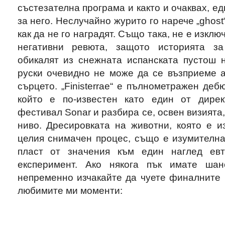
състезателна програма и както и очаквах, ед
за него. Неслучайно журито го нарече „ghost“
как да не го наградят. Също така, не е изкл
негативни ревюта, защото историята за
обикалят из снежната испанската пустош н
руски очевидно не може да се възприеме а
сърцето. „Finisterrae“ е пълнометражен деб
който е по-известен като един от дирек
фестивал Sonar и разбира се, освен визията
ниво. Дресировката на животни, която е и
целия снимачен процес, също е изумителна
пласт от значения към един наглед ев
експеримент. Ако някога пък имате ша
непременно изчакайте да чуете финалните 
любимите ми моменти: