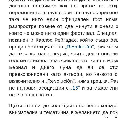
допадна например как по време на отк
церемонията полушеговито-полунасериозн
така че нито един официален гост ням
разпростре повече от две минути в онези 
които не може нито един фестивал. Специал
поканен и Карлос Рейгадас, който също бе
преди прожекцията на
„Revolución“
, филм-ом
да се казва напоследък), чиито десет новел
големите имена в мексиканското кино в мом
Бернал и Диего Луна да ви се стру
преекспонирани като актьори, но каквото 
включително и „Revolución“, няма грешка. Ра
не направя асоциация с
„15“
и за съжалени
не е в наша полза.
Що се отнася до селекцията на петте конкурс
внимателна и тематична в желанието да пок