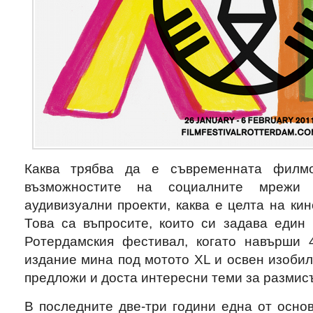
Каква трябва да е съвременната филмо
възможностите на социалните мрежи
аудивизуални проекти, каква е целта на к
Това са въпросите, които си задава един
Ротердамския фестивал, когато навърши 
издание мина под мотото XL и освен изоби
предложи и доста интересни теми за размис
В последните две-три години една от основ