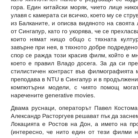
гора. Един китайски моряк, чието лице нико
улавя с камерата си всичко, което му се стр
из Балканите, и описва видяното на своята 
от Сингапур, като го укорява, че се прехлас
които нямат нищо общо с тяхната култур
завърне при нея, в тяхното добре подредено
спор се ражда този красив филм, който е мн
което е правил Владо досега. За да си пр
стилистичен контраст във филмографията м
преподава в NTU в Сингапур и в продължени
компютърни модели, с чиято помощ могат
наречените generative movies.
Двама руснаци, операторът Павел Костома
Александр Расторгуев решават пък да засне
Локацията е Ростов на Дон, а името на пр
(интересно, че нито един от тези филми н