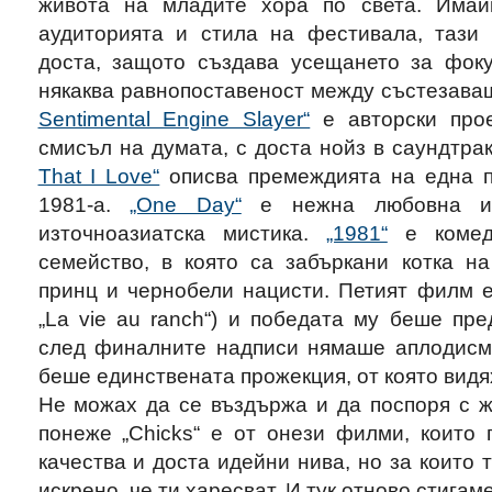
живота на младите хора по света. Имай
аудиторията и стила на фестивала, тази
доста, защото създава усещането за фоку
някаква равнопоставеност между състезава
Sentimental Engine Slayer“
е авторски прое
смисъл на думата, с доста нойз в саундтра
That I Love“
описва премеждията на една п
1981-а.
„One Day“
е нежна любовна ис
източноазиатска мистика.
„1981“
е комед
семейство, в която са забъркани котка н
принц и чернобели нацисти. Петият филм 
„La vie au ranch“) и победата му беше пре
след финалните надписи нямаше аплодисм
беше единствената прожекция, от която видях
Не можах да се въздържа и да поспоря с ж
понеже „Chicks“ е от онези филми, които 
качества и доста идейни нива, но за които
искрено, че ти харесват. И тук отново стигам