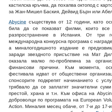
кастилска кръчма, да похапва октопод с кар
за Жан-Мишел Баския, Дейвид Бърн или Абе
Abycine
съществува от 12 години, като ос
била да се показват филми, които все
разпространение в Испания. От три 
международна конкурсна програма с награде
а миналогодишното издание е предизви
заради звездното присъствие на Мат Дил
оказала малко по-проблемна за органи
финансови причини. Към момента, ос
фестивала идват от обществени организац
спонсорите подкрепят начинанието с услу
трябвало да се заплатят значителни суми 
престой, храна и т.н. Към офиса на Abyci
доброволци по програмата на European Volun
Action. Миналия месец обаче, от 7-и до 17-