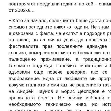
повтарям от предишни години, но хей – сним
от 2002-а…
+ Като за начало, селекцията беше доста по
спрямо последните няколко години. Не знам 
е свързана с факта, че екипът е подходил р
на криза, но аз лично успях да наваксам 
фестивалите през последните една-две 
класика, комерсиално кино и балкански на
пълноценно преживяване, а традиционн
Големите надежди, Големите майстори и 
вдъхвали още повече доверие, ако се 
въображение. Една от любимите ми прогр
документалната и смятам, че решението тази
на Андрей Паунов и Борис Десподов е го
правилната посока. Не всички избрани 
необходимото техническо ниво, но ист
занимателни, а може би аз просто ос