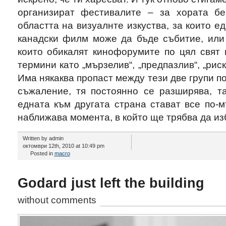
организират фестивалите – за хората бе
областта на визуалнте изкуства, за които ед
канадски филм може да бъде събитие, или 
които обикалят кинофорумите по цял свят 
термини като „мързелив“, „предпазлив“, „рис
Има някаква пропаст между тези две групи по
съжаление, тя постоянно се разширява, та
едната към другата страна стават все по-
наближава момента, в който ще трябва да из
Written by admin
октомври 12th, 2010 at 10:49 pm
Posted in
macro
Godard just left the building
without comments