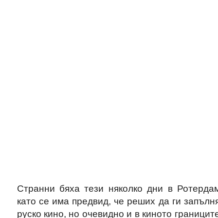
Странни бяха тези няколко дни в Ротердам
като се има предвид, че реших да ги запълн
руско кино, но очевидно и в киното границит