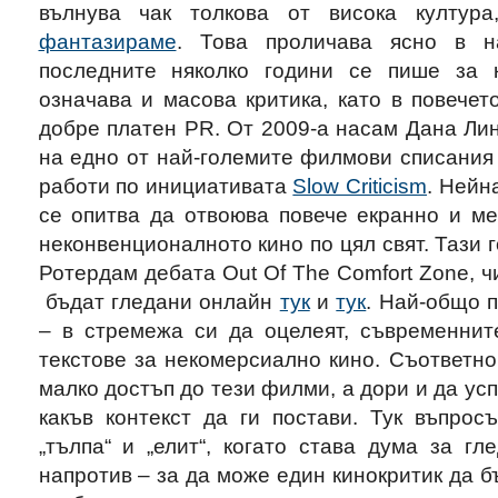
вълнува чак толкова от висока култура
фантазираме
. Това проличава ясно в н
последните няколко години се пише за к
означава и масова критика, като в повечет
добре платен PR. От 2009-а насам Дана Лин
на едно от най-големите филмови списания в
работи по инициативата
Slow Criticism
. Нейн
се опитва да отвоюва повече екранно и ме
неконвенционалното кино по цял свят. Тази 
Ротердам дебата Out Of The Comfort Zone, ч
бъдат гледани онлайн
тук
и
тук
. Най-общо 
– в стремежа си да оцелеят, съвременнит
текстове за некомерсиално кино. Съответно,
малко достъп до тези филми, а дори и да усп
какъв контекст да ги постави. Тук въпрос
„тълпа“ и „елит“, когато става дума за г
напротив – за да може един кинокритик да б