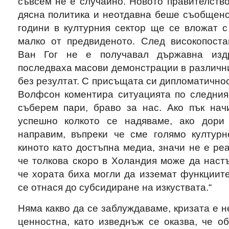
съвсем не е случайно. Новото правителство
дясна политика и неотдавна беше съобщено
години в културния сектор ще се вложат с
малко от предвиденото. След високопоста
Ван Гог не е получавал държавна издр
последваха масови демонстрации в различни
без резултат. С присъщата си дипломатичнос
Волфсон коментира ситуацията по следния 
съберем пари, браво за нас. Ако пък нач
успешно колкото се надяваме, ако дор
направим, въпреки че сме голямо културн
киното като достъпна медиа, значи не е реа
че толкова скоро в Холандия може да наст
че хората биха могли да изземат функциит
се отнася до субсидиране на изкуствата.“
Няма какво да се заблуждаваме, кризата е н
ценностна, като изведнъж се оказва, че о