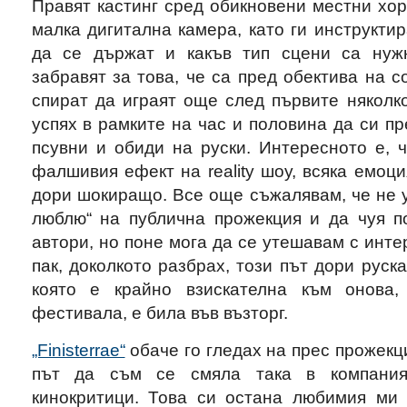
Правят кастинг сред обикновени местни хор
малка дигитална камера, като ги инструктир
да се държат и какъв тип сцени са нужн
забравят за това, че са пред обектива на с
спират да играят още след първите няколко
успях в рамките на час и половина да си пр
псувни и обиди на руски. Интересното е, 
фалшивия ефект на reality шоу, всяка емоци
дори шокиращо. Все още съжалявам, че не у
люблю“ на публична прожекция и да чуя п
автори, но поне мога да се утешавам с инте
пак, доколкото разбрах, този път дори руск
която е крайно взискателна към онова,
фестивала, е била във възторг.
„Finisterrae“
обаче го гледах на прес прожекц
път да съм се смяла така в компания
кинокритици. Това си остана любимия ми