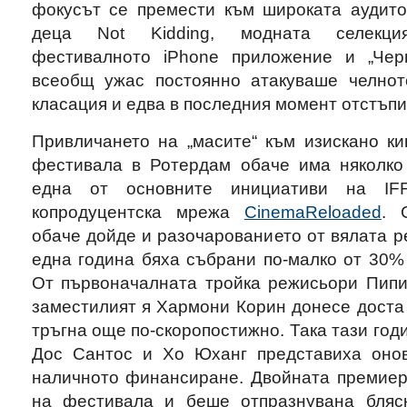
фокусът се премести към широката аудито
деца Not Kidding, модната селекц
фестивалното iPhone приложение и „Черн
всеобщ ужас постоянно атакуваше челнот
класация и едва в последния момент отстъп
Привличането на „масите“ към изискано ки
фестивала в Ротердам обаче има няколко
една от основните инициативи на IF
копродуцентска мрежа
CinemaReloaded
. 
обаче дойде и разочарованието от вялата ре
една година бяха събрани по-малко от 30%
От първоначалната тройка режисьори Пипил
заместилият я
Хармони Корин донесе доста
тръгна още по-скоропостижно. Така тази год
Дос Сантос и Хо Юханг представиха онов
наличното финансиране. Двойната премиер
на фестивала и беше отпразнувана бляск