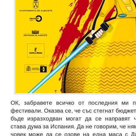
ОК, забравете всичко от последния ми п
фестивали. Оказва се, че със стегнат бюджет
бъде изразходван могат да се направят ч
става дума за Испания. Да не говорим, че ня
човек може да се озове на една маса с Д