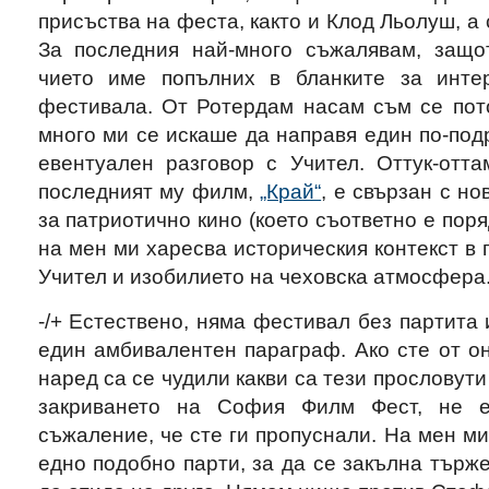
присъства на феста, както и Клод Льолуш, а
За последния най-много съжалявам, защо
чието име попълних в бланките за инт
фестивала. От Ротердам насам съм се пото
много ми се искаше да направя един по-подр
евентуален разговор с Учител. Оттук-отта
последният му филм,
„Край“
, е свързан с но
за патриотично кино (което съответно е пор
на мен ми харесва историческия контекст в 
Учител и изобилието на чеховска атмосфера
-/+ Естествено, няма фестивал без партита 
един амбивалентен параграф. Ако сте от он
наред са се чудили какви са тези прословути
закриването на София Филм Фест, не е
съжаление, че сте ги пропуснали. На мен м
едно подобно парти, за да се закълна търже