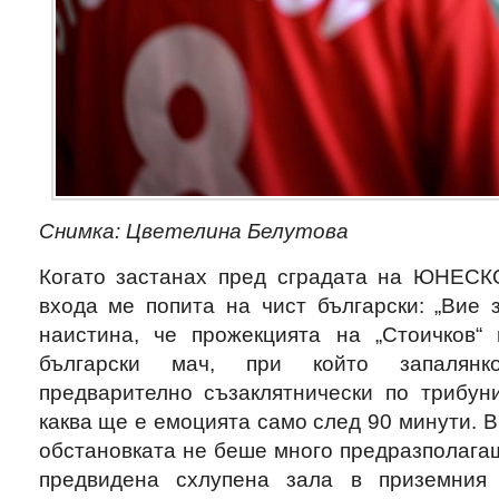
Снимка: Цветелина Белутова
Когато застанах пред сградата на ЮНЕСК
входа ме попита на чист български: „Вие 
наистина, че прожекцията на „Стоичков“
български мач, при който запалянк
предварително съзаклятнически по трибуни
каква ще е емоцията само след 90 минути. В
обстановката не беше много предразполага
предвидена схлупена зала в приземния 