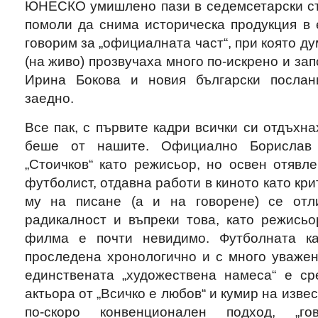
ЮНЕСКО умишлено пази в седемсетарски сти
помоли да снима историческа продукция в 
говорим за „официалната част“, при която д
(на живо) прозвучаха много по-искрено и за
Ирина Бокова и новия български послан
заедно.
Все пак, с първите кадри всички си отдъхна
беше от нашите. Официално Борислав
„Стоичков“ като режисьор, но освен отявл
футболист, отдавна работи в киното като кри
му на писане (а и на говорене) се отл
радикалност и въпреки това, като режисьо
филма е почти невидимо. Футболната к
проследена хронологично и с много уважен
единствената „художествена намеса“ е с
актьора от „Всичко е любов“ и кумир на изве
по-скоро конвенционален подход, „г