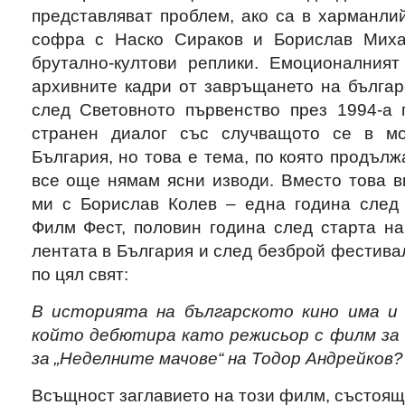
представляват проблем, ако са в харманли
софра с Наско Сираков и Борислав Михай
брутално-култови реплики. Емоционалният
архивните кадри от завръщането на българ
след Световното първенство през 1994-а г
странен диалог със случващото се в м
България, но това е тема, по която продъл
все още нямам ясни изводи. Вместо това в
ми с Борислав Колев – една година след
Филм Фест, половин година след старта на
лентата в България и след безброй фестива
по цял свят:
В историята на българското кино има и 
който
дебютира като режисьор с филм за
за „Неделните мачове“ на Тодор Андрейков?
Всъщност заглавието на този филм, състоящ 