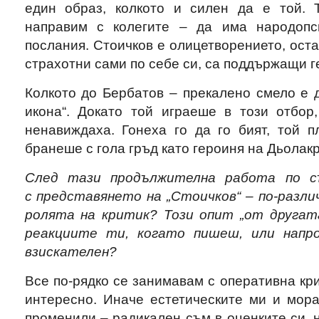
един образ, колкото и силен да е той. 
направим с колегите – да има народопси
послания. Стоичков е олицетворението, оста
страхотни сами по себе си, са поддържащи г
Колкото до Бербатов – прекалено смело е 
икона“. Докато той играеше в този отбор
ненавиждаха. Гонеха го да го бият, той п
бранеше с гола гръд като героиня на Дьолакр
След тази продължителна работа по съ
с представянето на „Стоичков“ – по-разли
ролята на критик? Този опит „от другат
реакциите ти, когато пишеш, или напр
взискателен?
Все по-рядко се занимавам с оперативна кри
интересно. Иначе естетическите ми и мора
променили – радикален съм в оценките си, 