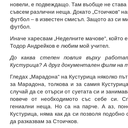
новели, е подвеждащо. Там въобще не става 
съвсем различни неща. Докато „Стоичков“ на
футбол – в известен смисъл. Защото аз си ми
футбол.
Иначе харесвам „Неделните мачове“, който 
Тодор Андрейков е любим мой учител.
До каква степен повлия върху работа
Кустурица? А друг документален филм на 
Гледах „Марадона“ на Кустурица няколко път
за Марадона, толкова и за самия Кустурица
случай да се отърси от суетата си и занима
повече от необходимото със себе си. С
гениални неща. Но са на парче. А аз, пон
Кустурица, няма как да си позволя подобно 
да разказвам за Стоичков.