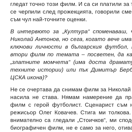
гледат точно този филм. И са си платили за 
се черпили след прожекцията, говорили сме 
съм чул най-точните оценки.
В интервюто за „Култура“ споменаваш, 
Николай Антонов, но сега, когато вече им
ключови личности в българския футбол, 
втори филм по темата – посветен, да ка
„златните момчета“ (има доста драмат
техните истории) или пък Димитър Берб
ЦСКА икона)?
Не се очертава да снимам филм за Николай А
насила не става. Нямам намерение да пр
филм с герой футболист. Сценарист съм н
режисьор Олег Ковачев. Стига ми толкова.
внимателно са гледали „Стоичков“, ми спод
биографичен филм, не е само за него, отива