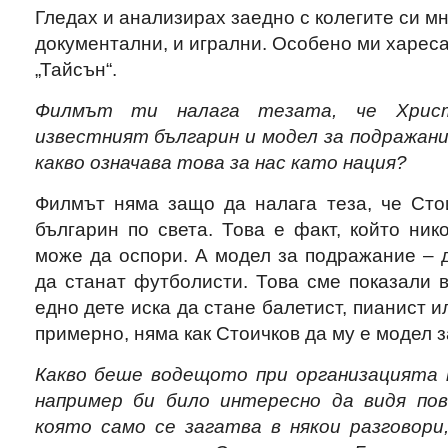
Гледах и анализирах заедно с колегите си м
документални, и игрални. Особено ми харес
„Тайсън“.
Филмът ти налага тезата, че Хрис
известният българин и модел за подражани
какво означава това за нас като нация?
Филмът няма защо да налага теза, че Стои
българин по света. Това е факт, който ник
може да оспори. А модел за подражание – да
да станат футболисти. Това сме показали 
едно дете иска да стане балетист, пианист 
примерно, няма как Стоичков да му е модел 
Какво беше водещото при организацията 
например би било интересно да видя пов
която само се загатва в някои разговори