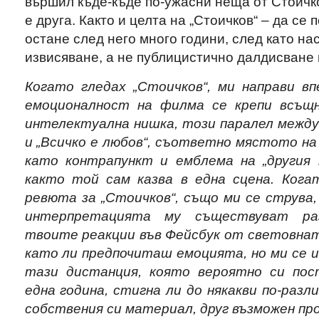
вършил къде-къде по-ужасни неща от Стоичк
е друга. Както и целта на „Стоичков“ – да се 
остане след него много години, след като на
извисяване, а не публицистично далдисване 
Когато гледах „Стоичков“, ми направи в
емоционалност на филма се крепи всъщн
интелектуална нишка, този паралел межд
и „Всичко е любов“, съответно мястото на
като контрапункт и емблема на „другия 
както той сам казва в една сцена. Ког
ревюта за „Стоичков“, също ми се струва,
интерпретацията му съществуват раз
твоите реакции във Фейсбук от световнат
като ли предпочиташ емоцията, но ми се и
тази дистанция, която вероятно си пос
една година, стигна ли до някакви по-раз
собствения си материал, друг възможен пр