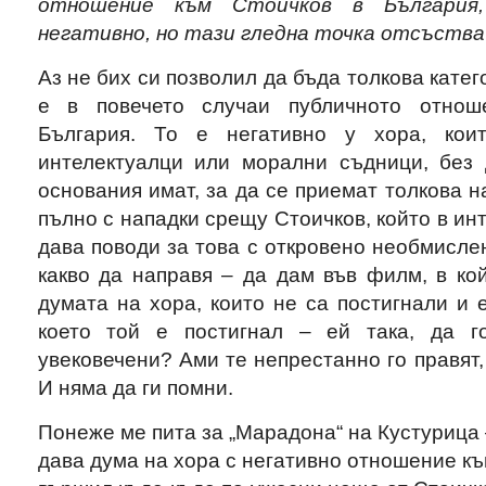
отношение към Стоичков в България,
негативно, но тази гледна точка отсъства
Аз не бих си позволил да бъда толкова катег
е в повечето случаи публичното отнош
България. То е негативно у хора, кои
интелектуалци или морални съдници, без 
основания имат, за да се приемат толкова н
пълно с нападки срещу Стоичков, който в ин
дава поводи за това с откровено необмислен
какво да направя – да дам във филм, в кой
думата на хора, които не са постигнали и 
което той е постигнал – ей така, да г
увековечени? Ами те непрестанно го правят,
И няма да ги помни.
Понеже ме пита за „Марадона“ на Кустурица 
дава дума на хора с негативно отношение към