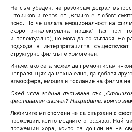
Не съм убеден, че разбирам докрай въпрос
Стоичков и героя от „Всичко е любов“ смят
ясно. Но че цялата емоционалност на филма
скоро интелектуална нишка“ (аз при т
интелектуална), не мога да се съглася. Не 
подхода в интерпретацията съществуват 
структурно филмът е хомогенен.
Иначе, ако сега можех да премонтирам някои
направя. Щях да махна едно, да добавя друго
атмосфера, емоция и послание на филма не 
След цяла година пътуване със „Стоичко
фестивален спомен? Наградата, която знач
Любимите ми спомени не са свързани с фес
прожекции, които медиите отразяват. Най ми
прожекции хора, които са дошли не на све